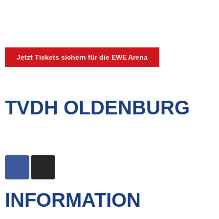
Spiele und mitreißende Momente Sie erwarten. Der
Ticketverkauf erfolgt ausschließlich für die EWE-
Arena Spiele.
Jetzt Tickets sichern für die EWE Arena
TVDH OLDENBURG
Mein Verein – Meine Stadt Oldenburg
INFORMATION