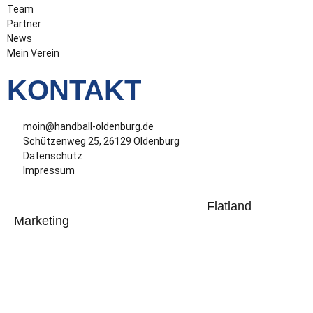
Team
Partner
News
Mein Verein
KONTAKT
moin@handball-oldenburg.de
Schützenweg 25, 26129 Oldenburg
Datenschutz
Impressum
TvdH Oldenburg – Homepage der
Flatland
Marketing
Copyright © 2023-2025. TvdH Handball Marketing
GmbH