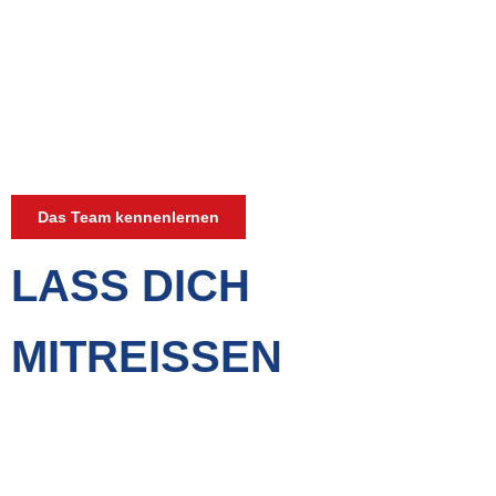
Gewinnen Sie einen Einblick in unser
leidenschaftliches Handball-Team bei TVDH
Oldenburg. Erfahren Sie mehr über unsere
engagierten Spieler, ihre Erfolge und unsere
gemeinsame Mission, den Handballsport auf
höchstem Niveau zu leben. Tauchen Sie ein in die
Welt des Teamgeists und der sportlichen Exzellenz
Das Team kennenlernen
LASS DICH
MITREISSEN
Erleben Sie Handball-Action hautnah! Holen Sie sich
jetzt Ihre Tickets für die Spiele des TVDH Oldenburg
in der EWE-Arena und sichern Sie sich Ihren Platz in
der Halle. Seien Sie live dabei, wenn spannende