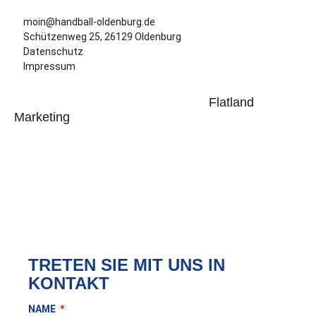
moin@handball-oldenburg.de
Schützenweg 25, 26129 Oldenburg
Datenschutz
Impressum
TvdH Oldenburg – Homepage der
Flatland
Marketing
Copyright © 2023-2025. TvdH Handball Marketing
GmbH
TRETEN SIE MIT UNS IN
KONTAKT
NAME