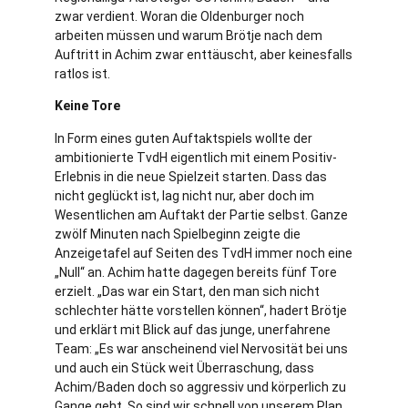
zwar verdient. Woran die Oldenburger noch
arbeiten müssen und warum Brötje nach dem
Auftritt in Achim zwar enttäuscht, aber keinesfalls
ratlos ist.
Keine Tore
In Form eines guten Auftaktspiels wollte der
ambitionierte TvdH eigentlich mit einem Positiv-
Erlebnis in die neue Spielzeit starten. Dass das
nicht geglückt ist, lag nicht nur, aber doch im
Wesentlichen am Auftakt der Partie selbst. Ganze
zwölf Minuten nach Spielbeginn zeigte die
Anzeigetafel auf Seiten des TvdH immer noch eine
„Null“ an. Achim hatte dagegen bereits fünf Tore
erzielt. „Das war ein Start, den man sich nicht
schlechter hätte vorstellen können“, hadert Brötje
und erklärt mit Blick auf das junge, unerfahrene
Team: „Es war anscheinend viel Nervosität bei uns
und auch ein Stück weit Überraschung, dass
Achim/Baden doch so aggressiv und körperlich zu
Gange geht. So sind wir schnell von unserem Plan