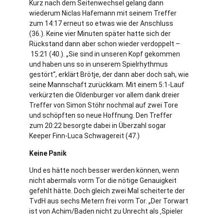
Kurz nach dem Seitenwechsel gelang dann
wiederum Niclas Hafemann mit seinem Treffer
zum 14:17 erneut so etwas wie der Anschluss
(36.). Keine vier Minuten später hatte sich der
Rückstand dann aber schon wieder verdoppelt –
15:21 (40.). „Sie sind in unseren Kopf gekommen
und haben uns so in unserem Spielrhythmus
gestört“, erklärt Brötje, der dann aber doch sah, wie
seine Mannschaft zurückkam. Mit einem 5:1-Lauf
verkürzten die Oldenburger vor allem dank dreier
Treffer von Simon Stöhr nochmal auf zwei Tore
und schöpften so neue Hoffnung. Den Treffer
zum 20:22 besorgte dabei in Überzahl sogar
Keeper Finn-Luca Schwagereit (47.)
Keine Panik
Und es hätte noch besser werden können, wenn
nicht abermals vorm Tor die nötige Genauigkeit
gefehlt hätte. Doch gleich zwei Mal scheiterte der
TvdH aus sechs Metern frei vorm Tor. „Der Torwart
ist von Achim/Baden nicht zu Unrecht als ‚Spieler