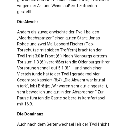
wegen der Art und Weise äußerst zufrieden
gestellt.
Die Abwehr
Anders als zuvor, erwischte der TvdH bei den
„Meerbachspatzen“ einen guten Start: Jonas
Rohde und zwei Mal Leonard Fischer (Top-
Torschütze mit sieben Treffern) brachten den
TvdH mit 3:0 in Front (6.). Nach Nienburgs erstem
Tor zum 1:3 (6.) vergrößerten die Oldenburger ihren
Vorsprung schnell auf 5:1 (8.) – und nach einer
Viertelstunde hatte der TvdH gerade mal vier
Gegentore kassiert (8:4). „Die Abwehr war brutal
stark“, lobt Brötje: „Wir waren sehr gut eingestellt,
sehr beweglich und gut in den Absprachen.“ Zur
Pause führten die Gäste so bereits komfortabel
mit 16:9.
Die Dominanz
Auch nach dem Seitenwechsel ließ der TvdH nicht